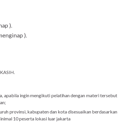
ap ).
menginap ).
 KASIH.
a, apabila ingin mengikuti pelatihan dengan materi tersebut
an;
uruh provinsi, kabupaten dan kota disesuaikan berdasarkan
inimal 10 peserta lokasi luar jakarta