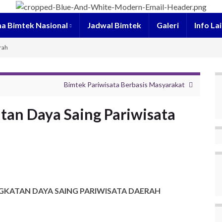
a Bimtek Nasional
Jadwal Bimtek
Galeri
Info La
rah
Bimtek Pariwisata Berbasis Masyarakat
tan Daya Saing Pariwisata
NGKATAN DAYA SAING PARIWISATA DAERAH