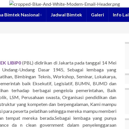
a Bimtek Nasional
Jadwal Bimtek
Galeri
Info La
K LIBIP0
(PBL) didirikan di Jakarta pada tanggal 14 Mei
n Undang-Undang Dasar 1945, Sebagai lembaga yang
atihan, Bimbingan Teknis, Workshop, Seminar, Lokakarya,
 Pemerintah baik Eksekutif, Legislatif, BUMN, BUMD dan
ihan terhadap berbagai pengelola pemerintahan, Baik
lik, LSM, Perusahaan swasta, Organisasi pendidikan dan
struktur yang kompeten dan berpengalaman, Kami mampu
si para peserta pelatihan sehingga mereka mampu memberi
ungan tempat mereka berada.Sebagai lembaga yang punya
nance da n clean government dalam penyelenggaraan