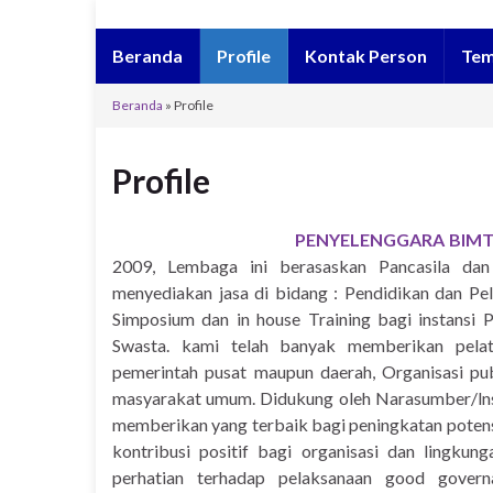
Beranda
Profile
Kontak Person
Tem
Beranda
»
Profile
Profile
PENYELENGGARA BIMTE
2009, Lembaga ini berasaskan Pancasila da
menyediakan jasa di bidang : Pendidikan dan Pel
Simposium dan in house Training bagi instansi
Swasta. kami telah banyak memberikan pelat
pemerintah pusat maupun daerah, Organisasi pub
masyarakat umum. Didukung oleh Narasumber/ln
memberikan yang terbaik bagi peningkatan poten
kontribusi positif bagi organisasi dan lingk
perhatian terhadap pelaksanaan good gover