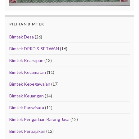
PILIHAN BIMTEK
Bimtek Desa
(26)
Bimtek DPRD & SETWAN
(16)
Bimtek Kearsipan
(13)
Bimtek Kecamatan
(11)
Bimtek Kepegawaian
(17)
Bimtek Keuangan
(14)
Bimtek Pariwisata
(11)
Bimtek Pengadaan Barang Jasa
(12)
Bimtek Perpajakan
(12)