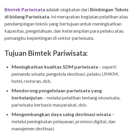
Bimtek Pariwisata
adalah singkatan dari
Bimbingan Teknis
di bidang Pariwisata
. Ini merupakan kegiatan pelatihan atau
pendampingan teknis yang bertujuan untuk meningkatkan
kapasitas, pengetahuan, dan keterampilan para pelaku atau
pemangku kepentingan di sektor pariwisata.
Tujuan Bimtek Pariwisata:
Meningkatkan kualitas SDM pariwisata
– seperti
pemandu wisata, pengelola destinasi, pelaku UMKM,
hotel, restoran, dsb.
Mendorong pengelolaan pariwisata yang
berkelanjutan
– melalui pelatihan tentang ekowisata,
pariwisata berbasis masyarakat, dsb.
Mengembangkan daya saing destinasi wisata
–
melalui peningkatan pelayanan, promosi digital, dan
manajemen destinasi.