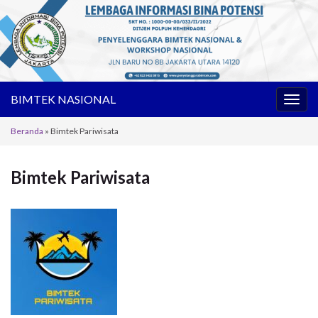
BIMTEK NASIONAL
Toggl
Beranda
»
Bimtek Pariwisata
Bimtek Pariwisata