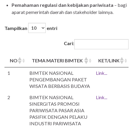
Pemahaman regulasi dan kebijakan pariwisata
– bagi
aparat pemerintah daerah dan stakeholder lainnya.
Tampilkan
entri
Cari:
NO
TEMA MATERI BIMTEK
KET/LINK
1
BIMTEK NASIONAL
Link...
PENGEMBANGAN PAKET
WISATA BERBASIS BUDAYA
2
BIMTEK NASIONAL
Link...
SINERGITAS PROMOSI
PARIWISATA PASAR ASIA
PASIFIK DENGAN PELAKU
INDUSTRI PARIWISATA