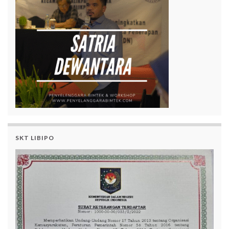
SKT LIBIPO