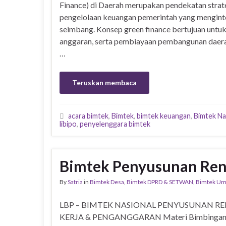
Finance) di Daerah merupakan pendekatan strat
pengelolaan keuangan pemerintah yang menginte
seimbang. Konsep green finance bertujuan untu
anggaran, serta pembiayaan pembangunan daera
…
Teruskan membaca
acara bimtek
,
Bimtek
,
bimtek keuangan
,
Bimtek Na
libipo
,
penyelenggara bimtek
Bimtek Penyusunan Ren
By
Satria
in
Bimtek Desa
,
Bimtek DPRD & SETWAN
,
Bimtek U
LBP – BIMTEK NASIONAL PENYUSUNAN R
KERJA & PENGANGGARAN Materi Bimbingan 