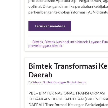
profesionalisme Aparatur Sipil Negara (ASN) a
optimal. Di tengah dinamika perubahan kebijakan
perkembangan teknologi informasi, ASN dituntu
Teruskan membaca
Bimtek
,
Bimtek Nasional
,
info bimtek
,
Layanan Bim
penyelenggara bimtek
Bimtek Transformasi Ke
Daerah
By
Satria
in
Bimtek Keuangan
,
Bimtek Umum
PBL – BIMTEK NASIONAL TRANSFORMASI
KEUANGAN BERKELANJUTAN (GREEN FINA
DAERAH Transformasi Keuangan Berkelanjutan