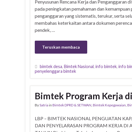
Penyusunan Rencana Kerja dan Penganggaran d
pada peningkatan pemahaman dan kemampuan p
penganggaran yang sistematis, terukur, serta selar
membahas keterkaitan antara dokumen perencan
pendek, …
Teruskan membaca
bimtek desa
,
Bimtek Nasional
,
info bimtek
,
info bi
penyelenggara bimtek
Bimtek Program Kerja d
By
Satria
in
Bimtek DPRD & SETWAN
,
Bimtek Kepegawaian
,
Bi
LBP – BIMTEK NASIONAL PENGUATAN KAP
DAN PENYELARASAN PROGRAM KERJA DI 