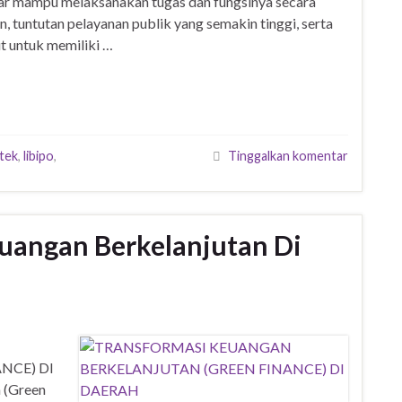
gar mampu melaksanakan tugas dan fungsinya secara
, tuntutan pelayanan publik yang semakin tinggi, serta
t untuk memiliki …
tek
,
libipo
,
Tinggalkan komentar
uangan Berkelanjutan Di
NCE) DI
 (Green