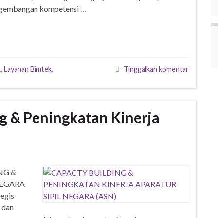
engembangan kompetensi …
k
,
Layanan Bimtek
,
Tinggalkan komentar
g & Peningkatan Kinerja
NG &
NEGARA
tegis
 dan