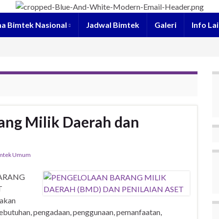
a Bimtek Nasional
Jadwal Bimtek
Galeri
Info La
ang Milik Daerah dan
mtek Umum
BARANG
T
pakan
kebutuhan, pengadaan, penggunaan, pemanfaatan,