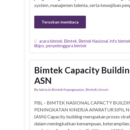
system, manajemen talenta, serta kewajiban p
Teruskan membaca
acara bimtek
,
Bimtek
,
Bimtek Nasional
,
info bimte
libipo
,
penyelenggara bimtek
Bimtek Capacity Buildin
ASN
By
Satria
in
Bimtek Kepegawaian
,
Bimtek Umum
PBL – BIMTEK NASIONAL CAPACTY BUILDI
PENINGKATAN KINERJA APARATUR SIPIL 
(ASN) Capacity building merupakan proses stra
dalam meningkatkan kemampuan, keterampilan,