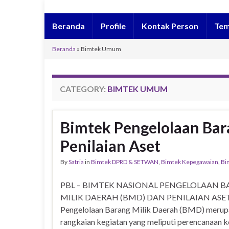
Beranda
Profile
Kontak Person
Tem
Beranda
»
Bimtek Umum
CATEGORY:
BIMTEK UMUM
Bimtek Pengelolaan Bar
Penilaian Aset
By
Satria
in
Bimtek DPRD & SETWAN
,
Bimtek Kepegawaian
,
Bi
PBL – BIMTEK NASIONAL PENGELOLAAN 
MILIK DAERAH (BMD) DAN PENILAIAN ASE
Pengelolaan Barang Milik Daerah (BMD) meru
rangkaian kegiatan yang meliputi perencanaan 