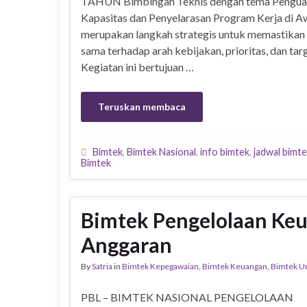
TAHUN Bimbingan Teknis dengan tema Pengua
Kapasitas dan Penyelarasan Program Kerja di A
merupakan langkah strategis untuk memastikan 
sama terhadap arah kebijakan, prioritas, dan tar
Kegiatan ini bertujuan …
Teruskan membaca
Bimtek
,
Bimtek Nasional
,
info bimtek
,
jadwal bimt
Bimtek
Bimtek Pengelolaan Ke
Anggaran
By
Satria
in
Bimtek Kepegawaian
,
Bimtek Keuangan
,
Bimtek 
PBL – BIMTEK NASIONAL PENGELOLAAN