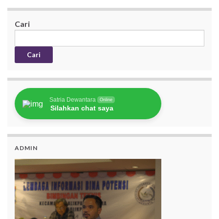
Cari
Cari
Satria Dewantara
Online
Silahkan chat saya
ADMIN