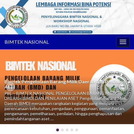
BIMTEK NASIONAL
Toggl
Bimtek Pengelolaan Barang Milik Daerah dan Penilaian
Aset
PBL – BIMTEK NASIONAL PENGELOLAAN BARANG MILIK
Previous
Nex
DAERAH (BMD) DAN PENILAIAN ASET Pengelolaan Barang Milik
Daerah (BMD) merupakan rangkaian kegiatan yang meliputi
perencanaan kebutuhan, pengadaan, penggunaan, pemanfaatan,
pengamanan, pemeliharaan, penilaian, hingga penghapusan dan
pemindahtanganan aset …