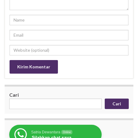
Cari
Cari
Satria Dewantara
Online
Silahkan chat saya